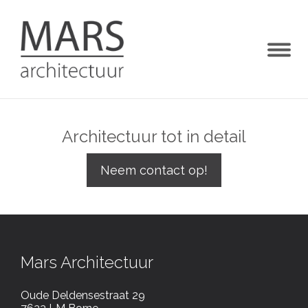
Togg
navig
Architectuur tot in detail
Neem contact op!
Mars Architectuur
Oude Deldensestraat 29