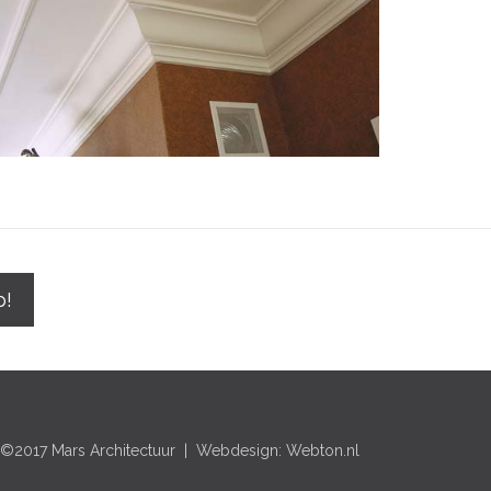
p!
©2017 Mars Architectuur | Webdesign: Webton.nl